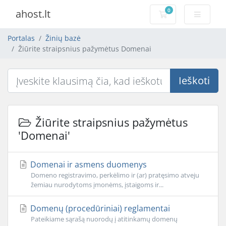
0
ahost.lt
Pirkinių krepšelis
Portalas
Žinių bazė
Žiūrite straipsnius pažymėtus Domenai
Ieškoti
Žiūrite straipsnius pažymėtus
'Domenai'
Domenai ir asmens duomenys
Domeno registravimo, perkėlimo ir (ar) pratęsimo atveju
žemiau nurodytoms įmonėms, įstaigoms ir...
Domenų (procedūriniai) reglamentai
Pateikiame sąrašą nuorodų į atitinkamų domenų