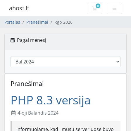
0
ahost.lt
Pirkinių krepšelis
Portalas
Pranešimai
Rgp 2026
Pagal mėnesį
Pranešimai
PHP 8.3 versija
4-oji Balandis 2024
Informuojame, kad mūsų serveriuose buvo