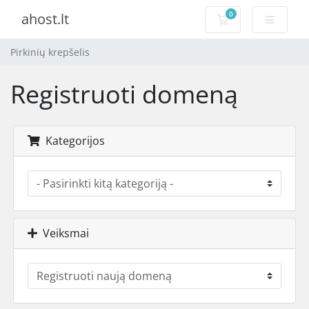
0
ahost.lt
Pirkinių krepšelis
Pirkinių krepšelis
Registruoti domeną
Kategorijos
Veiksmai