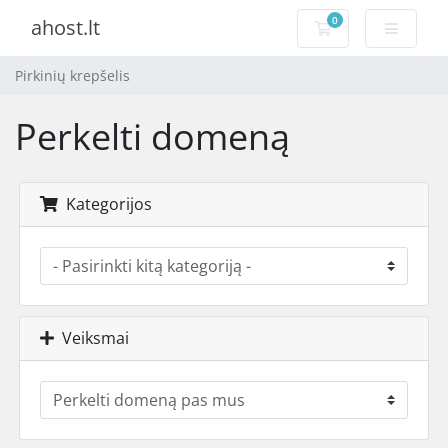
0
ahost.lt
Pirkinių krepšelis
Pirkinių krepšelis
Perkelti domeną
Kategorijos
Veiksmai