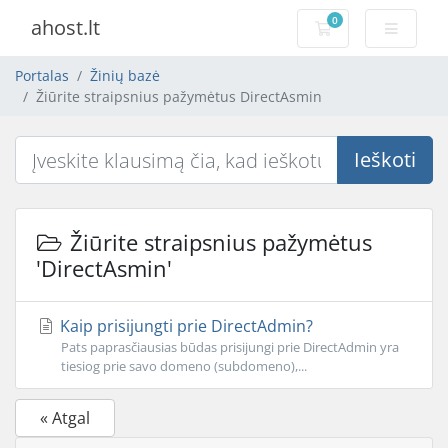
0
ahost.lt
Pirkinių krepšelis
Portalas
Žinių bazė
Žiūrite straipsnius pažymėtus DirectAsmin
Ieškoti
Žiūrite straipsnius pažymėtus
'DirectAsmin'
Kaip prisijungti prie DirectAdmin?
Pats paprasčiausias būdas prisijungi prie DirectAdmin yra
tiesiog prie savo domeno (subdomeno),...
« Atgal